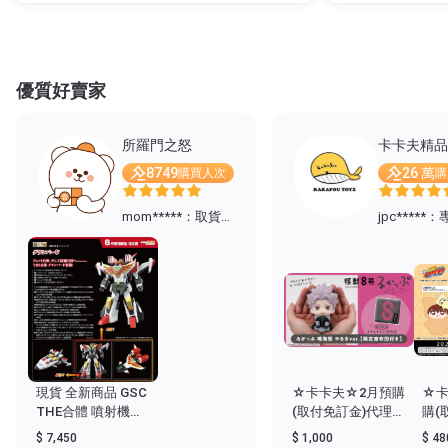
優質好賣家
所羅門之怒
卡卡夫精品
8749
26 萬
購買人次
購
mom*****：
取貨快
jpc*****：
速，守
信用的
好賣家
現貨 全新商品 GSC
☆卡卡夫☆2月預購
☆卡
THE合體 噴射機合
(取付免訂金)代理
購(
體 太陽勇者 雷鳥 火
MH限定 LOOK UP
En
$ 7,450
$ 1,000
$ 48