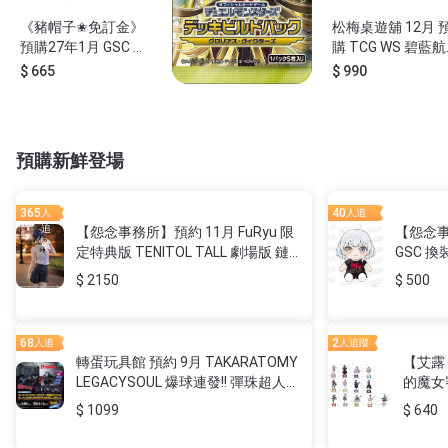
《豬帽子✬免訂金》
萬隆達*9月預購 公司
松梅桌遊舖 12月 
預購27年1月 GSC 玩
貨 遊戲王 光榮勝利者
購 TCG WS 碧藍
偶 BanG Dream! 夢限
DBGV 補充包 (全新未
第三彈 擴充包 補
$ 665
$ 749
$ 990
大MewType 千石由
開封)
整盒 黑白隻翼 日
乃 0816
預購新鮮登場
365
40
人
人追
追
蹤
【怨念事務所】預約 11月 FuRyu 限
【怨念事
蹤
定特典版 TENITOL TALL 劇場版 鏈
GSC 換
鋸人 蕾潔篇 蕾潔 全高30公分
MyGO!!!
$ 2150
$ 500
68
2
人追
人追蹤
蹤
轉蛋玩具館 預約 9月 TAKARATOMY
【艾露
LEGACYSOUL 爆球連發!! 彈珠超人
的魔女
地獄三頭犬 豪華套組 免訂金
立牌
$ 1099
$ 640